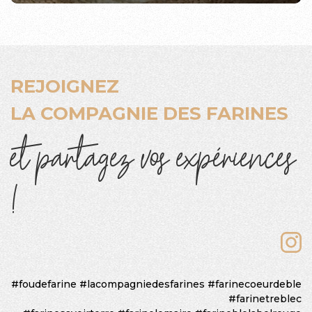
REJOIGNEZ
LA COMPAGNIE DES FARINES
et partagez vos expériences
!
#foudefarine
#lacompagniedesfarines
#farinecoeurdeble
#farinetreblec