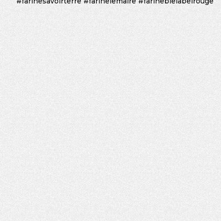
#farinesavoirterre
#farinelemaire
#farineblelabelrouge