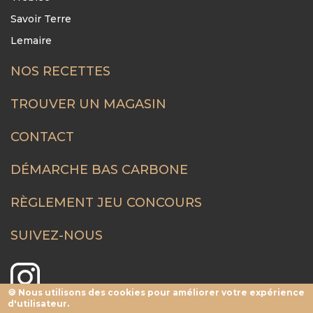
Savoir Terre
Lemaire
NOS RECETTES
FOOTER
MENU
TROUVER UN MAGASIN
CONTACT
DÉMARCHE BAS CARBONE
RÈGLEMENT JEU CONCOURS
SUIVEZ-NOUS
🍪 Nous utilisons des cookies pour améliorer votre expérience
d'utilisateur.