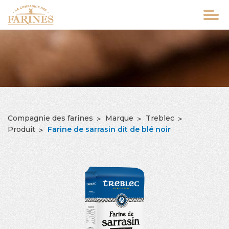
Aller
au
contenu
principal
Compagnie des farines
Marque
Treblec
FIL
Produit
Farine de sarrasin dit de blé noir
D'ARIANE