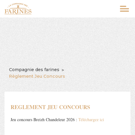
Aller
au
contenu
principal
Compagnie des farines
FIL
Règlement Jeu Concours
D'ARIANE
REGLEMENT JEU CONCOURS
Jeu concours Breizh Chandeleur 2026 :
Téléchargez ici