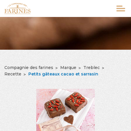
Aller
au
contenu
principal
Compagnie des farines
Marque
Treblec
FIL
Recette
Petits gâteaux cacao et sarrasin
D'ARIANE