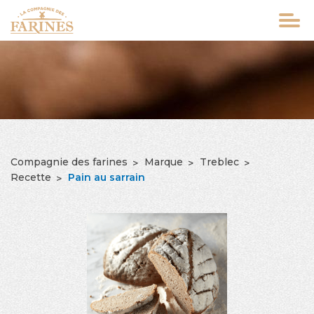
Aller
au
contenu
principal
Compagnie des farines
Marque
Treblec
FIL
Recette
Pain au sarrain
D'ARIANE