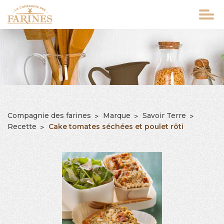
Aller
au
contenu
principal
Compagnie des farines
Marque
Savoir Terre
FIL
Recette
Cake tomates séchées et poulet rôti
D'ARIANE